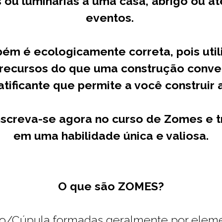
s ou luminárias à uma casa, abrigo ou 
eventos.
m é ecologicamente correta, pois utili
recursos do que uma construção conven
tificante que permite a você construir
nscreva-se agora no curso de Zomes e
em uma habilidade única e valiosa.
O que são ZOMES?
o/Cúpula formadas geralmente por eleme