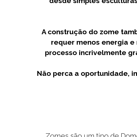
desde simples escultura
A construção do zome també
requer menos energia e 
processo incrivelmente gra
Não perca a oportunidade, i
Zomes são um tipo de Dom